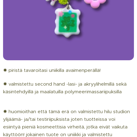
✸ piristä tavaroitasi uniikilla avaimenperällä!
✸ valmistettu second hand -lasi- ja akryylihelmillä sekä
käsintehdyillä ja maalatuilla polymeerimassariipuksilla
✸ huomioithan että tämä erä on valmistettu hilu studion
ylijäämä- ja/tai testiriipuksista joten tuotteissa voi
esiintyä pieniä kosmeettisia virheitä, jotka eivät vaikuta
käyttöön! jokainen tuote on uniikki ja valmistettu