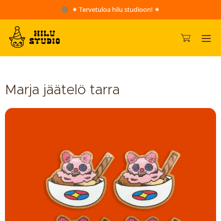
✷ Tervetuloa hilu studioon! ✷
Marja jäätelö tarra