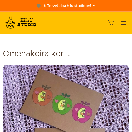
✷ Tervetuloa hilu studioon! ✷
Omenakoira kortti