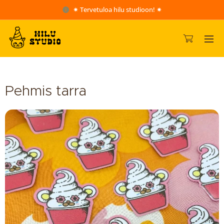
✷ Tervetuloa hilu studioon! ✷
Pehmis tarra