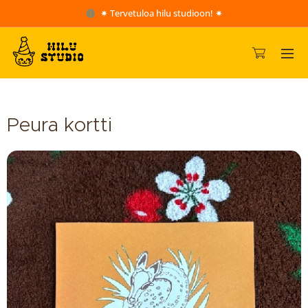
✷ Tervetuloa hilu studioon! ✷
Peura kortti