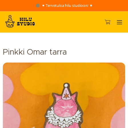
✷ Tervetuloa hilu studioon! ✷
Pinkki Omar tarra