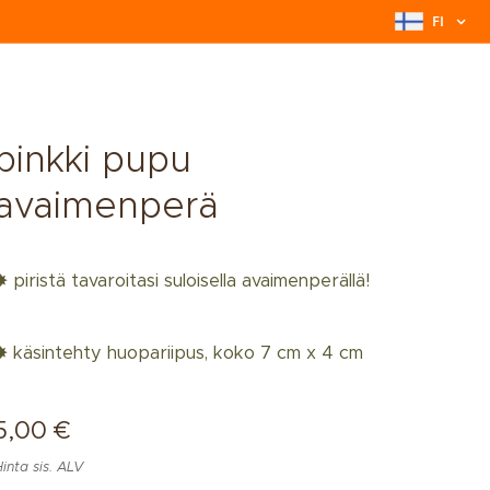
FI
pinkki pupu
avaimenperä
✸ piristä tavaroitasi suloisella avaimenperällä!
✸ käsintehty huopariipus, koko 7 cm x 4 cm
5,00
€
Hinta sis. ALV