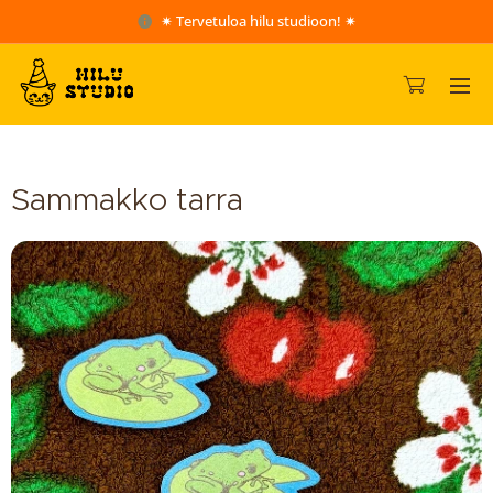
✷ Tervetuloa hilu studioon! ✷
Sammakko tarra