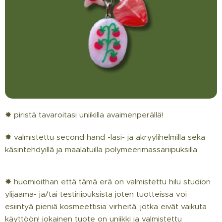
✸ piristä tavaroitasi uniikilla avaimenperällä!
✸ valmistettu second hand -lasi- ja akryylihelmillä sekä
käsintehdyillä ja maalatuilla polymeerimassariipuksilla
✸ huomioithan että tämä erä on valmistettu hilu studion
ylijäämä- ja/tai testiriipuksista joten tuotteissa voi
esiintyä pieniä kosmeettisia virheitä, jotka eivät vaikuta
käyttöön! jokainen tuote on uniikki ja valmistettu